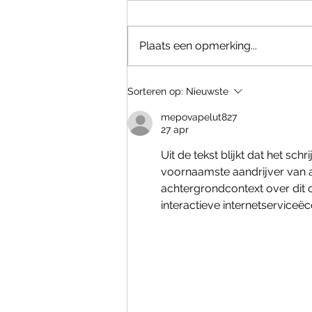
Plaats een opmerking...
De voordelen van mindfulness
Sorteren op:
Nieuwste
mepovapelut827
27 apr
Uit de tekst blijkt dat het sc
voornaamste aandrijver van a
achtergrondcontext over dit
interactieve internetservice