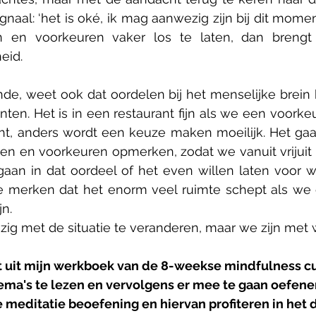
gnaal: ‘het is oké, ik mag aanwezig zijn bij dit moment
 en voorkeuren vaker los te laten, dan brengt 
eid.
e, weet ook dat oordelen bij het menselijke brein h
en. Het is in een restaurant fijn als we een voorke
t, anders wordt een keuze maken moeilijk. Het gaat
en en voorkeuren opmerken, zodat we vanuit vrijuit
an in dat oordeel of het even willen laten voor wat
e merken dat het enorm veel ruimte schept als we 
jn.
ezig met de situatie te veranderen, maar we zijn met w
kst uit mijn werkboek van de 8-weekse mindfulness cu
hema's te lezen en vervolgens er mee te gaan oefenen
e meditatie beoefening en hiervan profiteren in het d