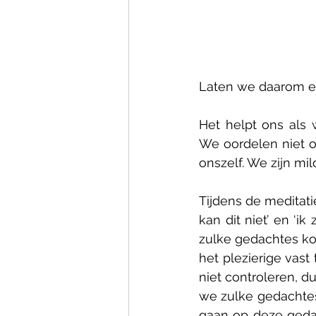
Laten we daarom ev
Het helpt ons als
We oordelen niet o
onszelf. We zijn m
Tijdens de meditat
kan dit niet’ en ‘i
zulke gedachtes ko
het plezierige vast
niet controleren, d
we zulke gedachtes 
gaan op deze gedac