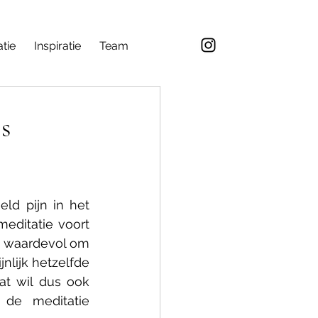
26
tie
Inspiratie
Team
s
d pijn in het 
ditatie voort 
s waardevol om 
nlijk hetzelfde 
at wil dus ook 
de meditatie 