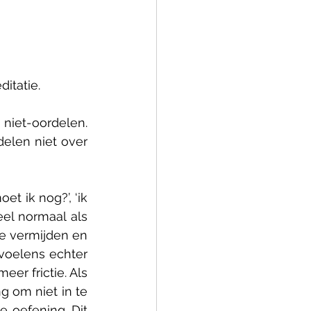
itatie.
iet-oordelen. 
len niet over 
 ik nog?’, ‘ik 
eel normaal als 
 vermijden en 
voelens echter 
r frictie. Als 
 om niet in te 
oefening. Dit 