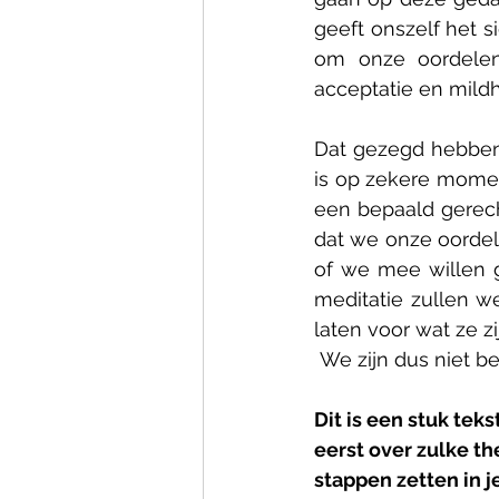
geeft onszelf het si
om onze oordelen
acceptatie en mildh
Dat gezegd hebbend
is op zekere moment
een bepaald gerech
dat we onze oordel
of we mee willen ga
meditatie zullen w
laten voor wat ze zi
 We zijn dus niet b
Dit is een stuk te
eerst over zulke t
stappen zetten in j