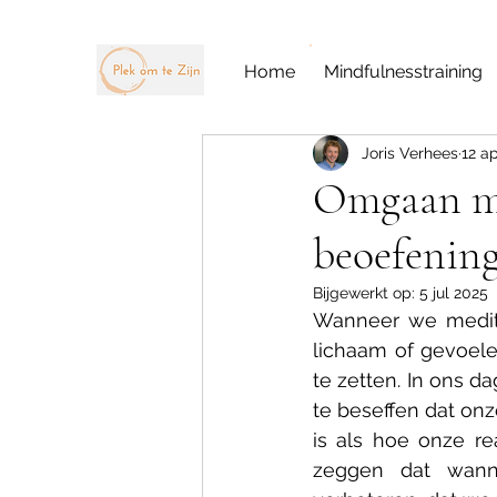
Inschrijvingen
Home
Mindfulnesstraining
Joris Verhees
12 a
Omgaan met
beoefenin
Bijgewerkt op:
5 jul 2025
Wanneer we mediter
lichaam of gevoele
te zetten. In ons d
te beseffen dat onz
is als hoe onze re
zeggen dat wann