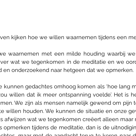
en kijken hoe we willen waarnemen tijdens een med
 we waarnemen met een milde houding waarbij we n
ver wat we tegenkomen in de meditatie en we oorde
ild en onderzoekend naar hetgeen dat we opmerken.
ie kunnen gedachtes omhoog komen als ‘hoe lang moet
k zou willen dat ik meer ontspanning voelde’. Het is h
men. We zijn als mensen namelijk gewend om pijn te
 te willen houden. We kunnen de situatie en onze ge
us afwijzen wat we tegenkomen creëert alleen maar mee
opmerken tijdens de meditatie, dan is de uitnodiging
htes, maar met de aandacht terug te keren naar de 