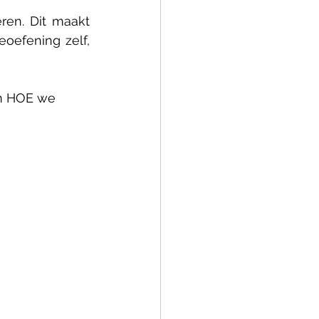
en. Dit maakt 
oefening zelf, 
m HOE we 