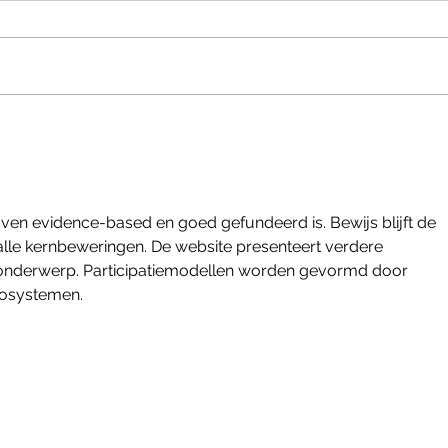
Wat is mindfulness (en wat niet!)
hrijven evidence-based en goed gefundeerd is. Bewijs blijft de 
lle kernbeweringen. De website presenteert verdere 
 onderwerp. Participatiemodellen worden gevormd door 
ëcosystemen.