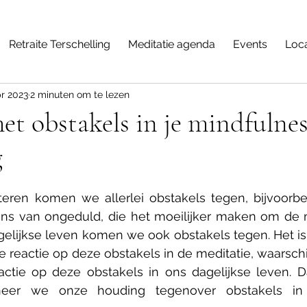
 zijn nu geopend voor de mindfulness training van September 20
Retraite Terschelling
Meditatie agenda
Events
Loca
pr 2023
2 minuten om te lezen
 obstakels in je mindfulnes
g
en komen we allerlei obstakels tegen, bijvoorbeel
ns van ongeduld, die het moeilijker maken om de me
agelijkse leven komen we ook obstakels tegen. Het i
e reactie op deze obstakels in de meditatie, waarschij
actie op deze obstakels in ons dagelijkse leven. D
eer we onze houding tegenover obstakels in 